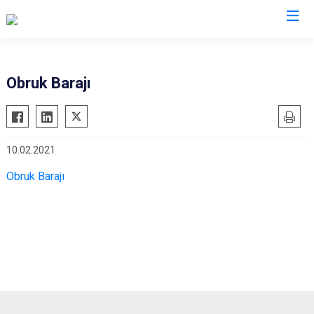
Çorum
Obruk Barajı
Alaca
Mecitözü
Bayat
Oğuzlar
10.02.2021
Boğazkale
Ortaköy
Dodurga
Osmancık
Obruk Barajı
İskilip
Sungurlu
Kargı
Uğurludağ
Laçin