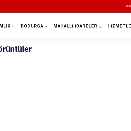
e-D
MLIK
DODURGA
MAHALLİ İDARELER
HİZMETLE
Çorum
rüntüler
Alaca
Bayat
Boğazkale
Dodurga