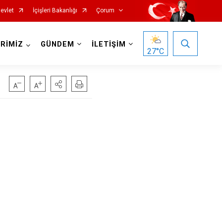
evlet
İçişleri Bakanlığı
Çorum
RİMİZ
GÜNDEM
İLETİŞİM
27
°C
Mecitözü
Oğuzlar
Ortaköy
Osmancık